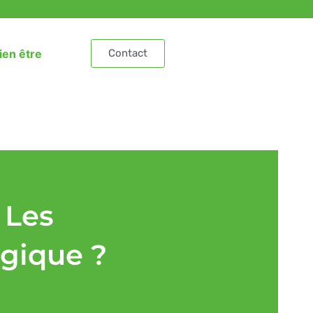
ien être
Contact
 Les
gique ?