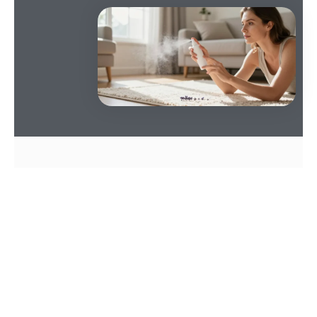
SOMMAIRE
Adieu les gratouilles
Le cycle biologique
: l’essentiel de la colonie se
cache dans les recoins de la maison plutôt que
sur les animaux.