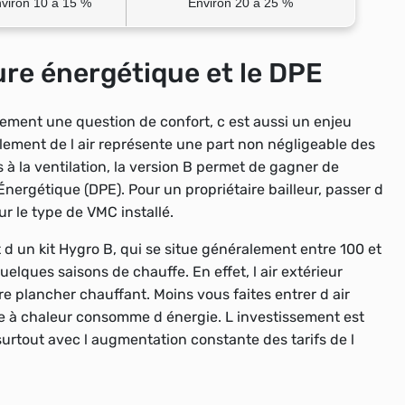
viron 10 à 15 %
Environ 20 à 25 %
ture énergétique et le DPE
ulement une question de confort, c est aussi un enjeu
llement de l air représente une part non négligeable des
s à la ventilation, la version B permet de gagner de
nergétique (DPE). Pour un propriétaire bailleur, passer d
ur le type de VMC installé.
 d un kit Hygro B, qui se situe généralement entre 100 et
elques saisons de chauffe. En effet, l air extérieur
re plancher chauffant. Moins vous faites entrer d air
e à chaleur consomme d énergie. L investissement est
surtout avec l augmentation constante des tarifs de l