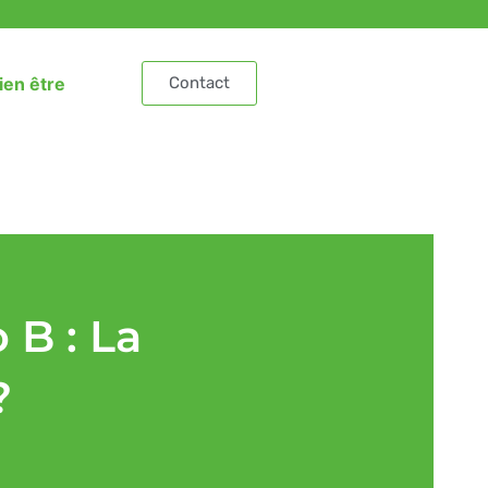
ien être
Contact
 B : La
?