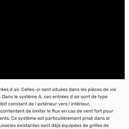
rées d air. Celles-ci sont situées dans les pièces de vie
 Dans le système A, ces entrées d air sont de type
bit constant de l extérieur vers l intérieur,
ntentent de limiter le flux en cas de vent fort pour
olents. Ce système est particulièrement prisé dans le
uiseries existantes sont déjà équipées de grilles de