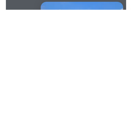
SOMMAIRE
Les
panneaux solaires
sont aujourd’hui très utilisés
dans les ménages. Cet engouement est dû en
grande partie aux nombreux avantages qu’ils
présentent. Avant de les installer, il est important
de connaître la surface de panneaux requise pour