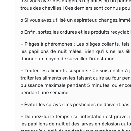
o Si vous avez des étagères réglables ou un panne
trous des chevilles ! Ces derniers sont connus pour 
o Si vous avez utilisé un aspirateur, changez imméd
o Enfin, sortez les ordures et les produits recycla
–
Pièges à phéromones
: Les pièges collants, tel
les papillons de nuit mâles. Bien qu’ils ne les 
donner un moyen de surveiller l’infestation.
–
Traiter les aliments suspects
: Je suis enclin à
traiter les aliments en les faisant cuire au four 
puissance maximale pendant 5 minutes, ou encore
pendant une semaine.
–
Évitez les sprays
: Les pesticides ne doivent pas 
– Donnez-lui le temps : si l’infestation est grave, 
les papillons de nuit et des larves en éclosion au