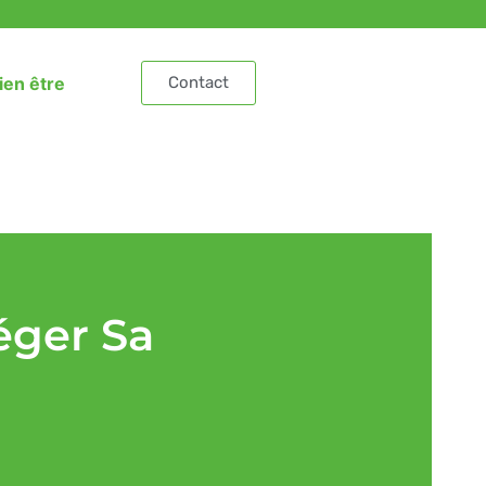
ien être
Contact
éger Sa