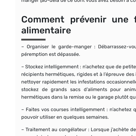
manger (au-delà de ce dont vous avez besoin à cour
Comment prévenir une f
alimentaire
–
Organiser le garde-manger
: Débarrassez-vou
péremption est dépassée.
–
Stockez intelligemment
: n’achetez que de petite
récipients hermétiques, rigides et à l’épreuve des
nettoyer rapidement les infestations occasionnell
stockez de grands sacs d’aliments pour anim
hermétiques dans la remise ou le garage plutôt que
–
Faites vos courses intelligemment
: n’achetez q
pouvoir utiliser en quelques semaines.
–
Traitement au congélateur
: Lorsque j’achète des