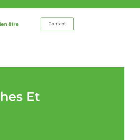
ien être
Contact
ches Et