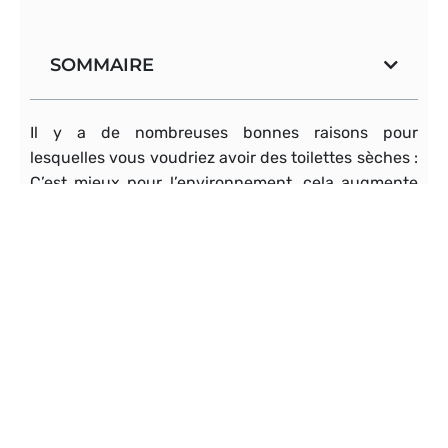
SOMMAIRE
Il y a de nombreuses bonnes raisons pour
lesquelles vous voudriez avoir des toilettes sèches :
C’est mieux pour l’environnement, cela augmente
votre autonomie, vous seriez mieux préparé à une
catastrophe dans laquelle le système de plomberie
tomberait en panne…
Bien que l’humanisation ne soit pas encore
vraiment un passe-temps populaire, elle fait peu à
peu son chemin dans le courant dominant. Il existe
même plusieurs marques de toilettes sèches qui
ressemblent à des toilettes à chasse d’eau normale
et possèdent des fonctions avancées comme le