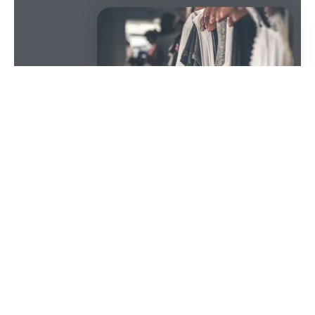
SOMMAIRE
Le saviez-vous ? L’industrie de la mode talonne de
près celle du pétrole en matière de pollution. Cela