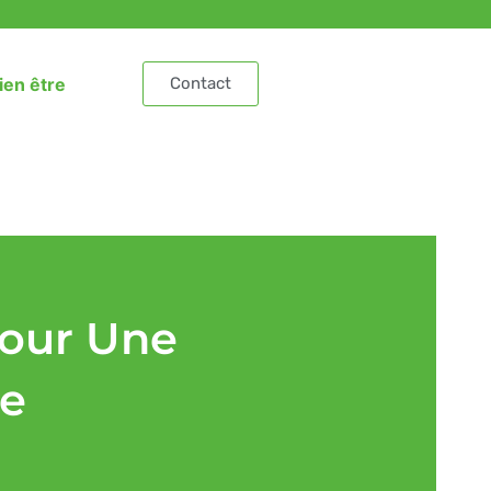
ien être
Contact
Pour Une
le