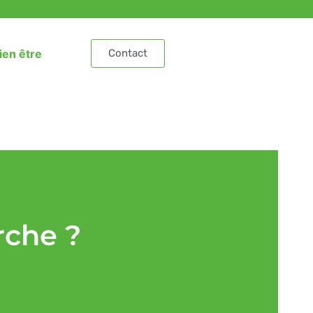
ien être
Contact
rche ?