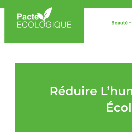
Beauté 
Réduire L’hum
Éco