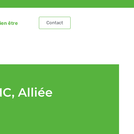
ien être
Contact
C, Alliée