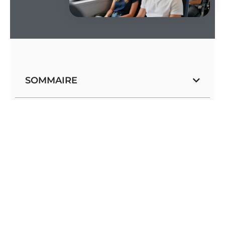
SOMMAIRE
Le rail victorieux
L’empreinte carbone
: on préserve la planète en
émettant vingt fois moins de gaz polluants
qu’une voiture.
Le budget préservé
: les billets à prix mini
transforment chaque déplacement en une
véritable aubaine financière.
La sérénité totale
: l’arrivée directe en centre-
ville permet d’allier facilement productivité et