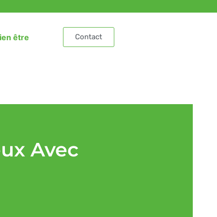
ien être
Contact
eux Avec