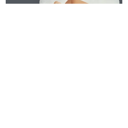
SOMMAIRE
Certes, les vaisselles jetables facilitent le nettoyage
après le repas d’une fête, mais malheureusement,
ils sont tout aussi nocifs pour la santé que pour le
bien-être de la planète. Dans cet article, découvrez
plutôt pourquoi vous devriez opter pour des
vaisselles écologiques ou bio.