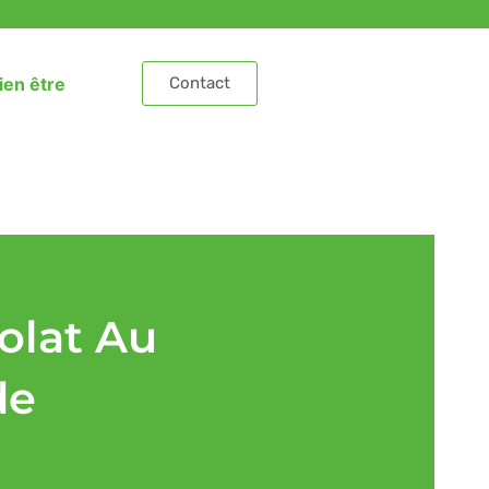
ien être
Contact
volat Au
de