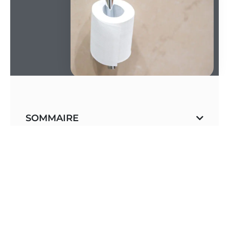
SOMMAIRE
Le
papier toilette
, un élément essentiel de notre
quotidien depuis des décennies, pourrait-il être sur
le point de disparaître ? Ce produit, omniprésent
dans nos vies, a pourtant un impact
environnemental considérable. Sa production exige
des ressources naturelles en grande quantité,