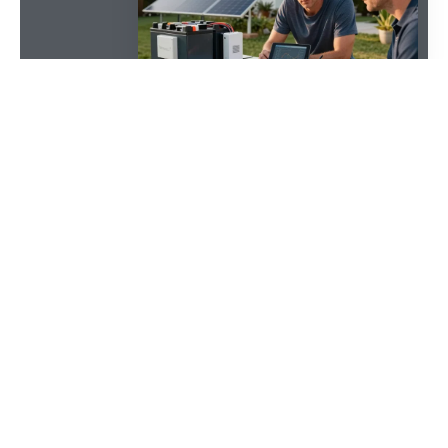
SOMMAIRE
Un panneau photovoltaïque de 1 kWc produit en
France entre 900 et 1 100 kWh/an selon
l’ensoleillement local et l’orientation. La rentabilité
d’un kit solaire autonome dépend du coût d’achat
et d’installation, des aides disponibles, du taux
d’autoconsommation et de la durée de vie des
composants (panneaux, onduleur, batteries). Cet