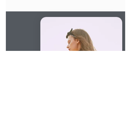
SOMMAIRE
Les culottes de menstruation font du bruit dans le
domaine des produits pour les menstruations, mais
sont-elles aussi révolutionnaires qu’on le dit ?