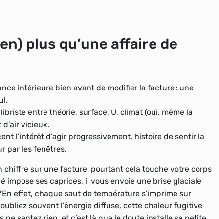
bien) plus qu’une affaire de
iance intérieure
bien avant de modifier la facture : une
ul.
libriste
entre théorie, surface, U, climat (oui, même la
d’air vicieux.
ent l’intérêt d’agir progressivement
, histoire de sentir la
ur par les fenêtres.
un chiffre sur une facture, pourtant cela touche votre corps
é impose ses caprices, il vous envoie une brise glaciale
 *En effet, chaque saut de température s’imprime sur
oubliez souvent l’énergie diffuse, cette chaleur fugitive
s ne sentez rien, et c’est là que le doute installe sa petite