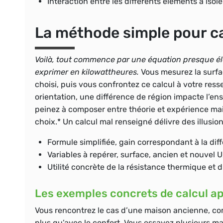
Interaction entre les différents éléments à isole
La méthode simple pour ca
Voilà, tout commence par une équation presque él
exprimer en kilowattheures.
Vous mesurez la surfac
choisi, puis vous confrontez ce calcul à votre ress
orientation, une différence de région impacte l’ens
peinez à composer entre théorie et expérience mais
choix.* Un calcul mal renseigné délivre des illusi
Formule simplifiée, gain correspondant à la di
Variables à repérer, surface, ancien et nouvel U
Utilité concrète de la résistance thermique et d
Les exemples concrets de calcul ap
Vous rencontrez le cas d’une maison ancienne, com
plus qu’avec le confort. Vous essayez plusieurs ma