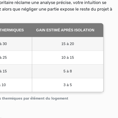
ioritaire réclame une analyse précise, votre intuition se
lors que négliger une partie expose le reste du projet à
 THERMIQUES
GAIN ESTIMÉ APRÈS ISOLATION
à 30
15 à 20
à 25
10 à 15
à 15
5 à 8
à 10
3 à 5
s thermiques par élément du logement