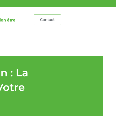
ien être
Contact
n : La
Votre