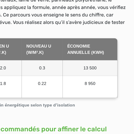
s appliquez la formule, année après année, vous vérifiez
.
Ce parcours vous enseigne le sens du chiffre, car
e. Vous réalisez alors qu’il s’avère judicieux de tester
EN U
NOUVEAU U
ÉCONOMIE
.K)
(W/M².K)
ANNUELLE (KWH)
2.0
0.3
13 500
1.8
0.22
8 950
n énergétique selon type d’isolation
recommandés pour affiner le calcul