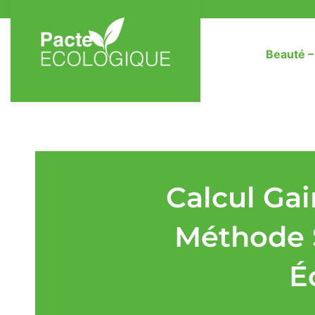
Beauté 
Calcul Gai
Méthode 
É