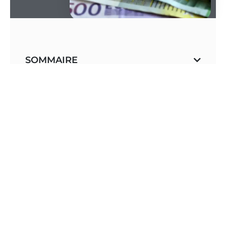
SOMMAIRE
Je sais, je sais – la banque est l’un des sujets les
plus ennuyeux au monde, n’est-ce pas ? Mais si
vous vous intéressez à la mode éthique, à
l’alimentation biologique et aux produits de beauté
non toxiques, vous voudrez sérieusement lire cet
article qui explique pourquoi il vaut la peine de
passer à une banque éthique.
Je ne peux pas dire grand-chose de bon sur les
banques. Bien sûr, elles sont un endroit plus sûr
pour stocker votre argent, et elles peuvent vous