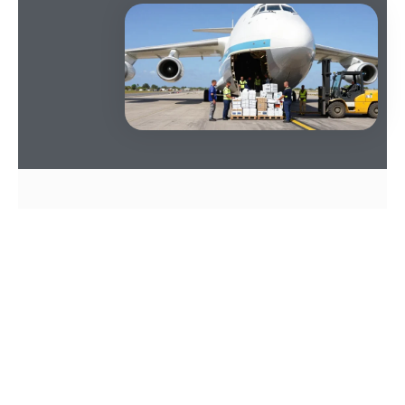
SOMMAIRE
Un espoir solidaire
L’Antonov 124
déploie une logistique massive :
cent vingt tonnes de matériel sauvent les
familles sinistrées par le cyclone.