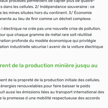
eaux procédés permettent de capter plus de quatre-
s dans les cellules. 2/
Indépendance souveraine
: ce
 les mines situées hors du continent. 3/
Économie
manente au lieu de finir comme un déchet complexe.
 l électrique ne crée pas une nouvelle crise de pollution.
 pour que chaque gramme de métal rare soit réutilisé
rmation profonde du modèle économique qui privilégie
tion industrielle sécurise l avenir de la voiture électrique
ent de la production minière jusqu au
t de la propreté de la production initiale des cellules.
énergies renouvelables pour faire baisser le poids
uit aussi les émissions liées au transport international des
e la promesse d une mobilité respectueuse des accords