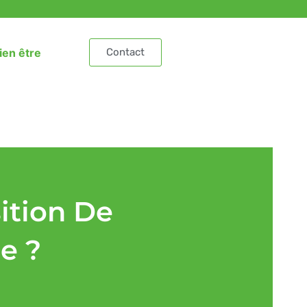
ien être
Contact
sition De
e ?