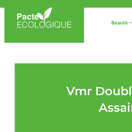
Beauté 
Vmr Double
Assai