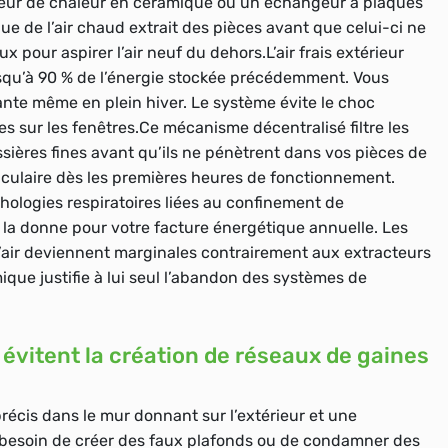
teur de chaleur en céramique ou un échangeur à plaques
e de l’air chaud extrait des pièces avant que celui-ci ne
ux pour aspirer l’air neuf du dehors.L’air frais extérieur
squ’à 90 % de l’énergie stockée précédemment. Vous
nte même en plein hiver. Le système évite le choc
es sur les fenêtres.Ce mécanisme décentralisé filtre les
sières fines avant qu’ils ne pénètrent dans vos pièces de
ctaculaire dès les premières heures de fonctionnement.
athologies respiratoires liées au confinement de
ge la donne pour votre facture énergétique annuelle. Les
’air deviennent marginales contrairement aux extracteurs
ique justifie à lui seul l’abandon des systèmes de
 évitent la création de réseaux de gaines
écis dans le mur donnant sur l’extérieur et une
s besoin de créer des faux plafonds ou de condamner des