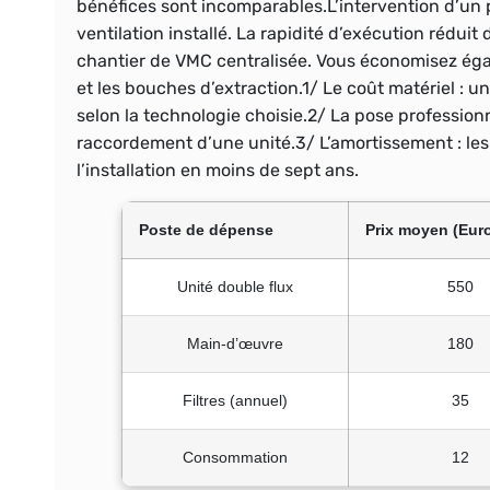
bénéfices sont incomparables.L’intervention d’un 
ventilation installé. La rapidité d’exécution rédui
chantier de VMC centralisée. Vous économisez égal
et les bouches d’extraction.1/
Le coût matériel
: un
selon la technologie choisie.2/
La pose profession
raccordement d’une unité.3/
L’amortissement
: le
l’installation en moins de sept ans.
Poste de dépense
Prix moyen (Eur
Unité double flux
550
Main-d’œuvre
180
Filtres (annuel)
35
Consommation
12