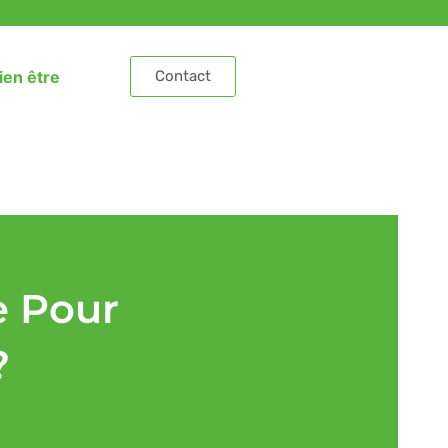
ien être
Contact
e Pour
?