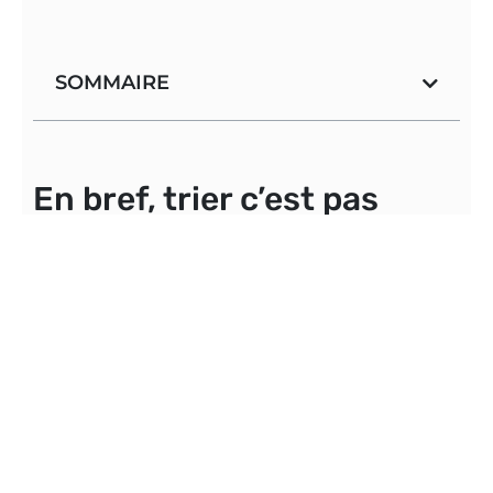
SOMMAIRE
En bref, trier c’est pas
juste une question de
poubelles
Le tri s’invite dans nos routines et nos galères,
c’est une danse entre automatismes, doutes et
codes couleurs toujours remis au goût du jour
,
et la faute arrive plus vite qu’une tache de
sauce oubliée !
La techno, les applis et les astuces maison