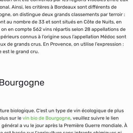
nal. Ainsi, les critères à Bordeaux sont différents de
ogne
, on distingue deux grands classements par terroir :
ont au nombre de 33 et sont situés en Côte de Nuits, en
 on en compte 562 vins répartis selon 28 appellations de
érieurs connus à l’origine sous l’appellation
Médoc
sont
aux de grands crus
.
En Provence
, on utilise l’expression :
e est le
grand cru
.
e Bourgogne
lture biologique
. C’est un type de vin écologique de plus
plus sur le
vin bio de Bourgogne
, veuillez suivre le lien
 général a vu le jour après la Première Guerre mondiale. À
le est basée sur l’agriculture sans intrants chimiques ni