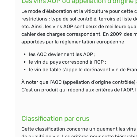
Les vins AOP ou appellation d’origine
Le mode d’élaboration et la
viticulture
pour cette ca
restrictions : type de sol contrôlé,
terroirs
et liste 
etc. Ainsi, les vins AOP sont ceux de meilleure quali
cahier des charges correspondant. En 2009, des mod
apportées par la réglementation européenne :
les
AOC
deviennent les AOP ;
le
vin du pays
correspond à l’IGP ;
le vin de table s’appelle dorénavant
vin de Fra
À noter que l’AOC (appellation d’origine contrôlée)
C’est un produit qui répond aux critères de l’AOP. I
Classification par crus
Cette classification concerne uniquement les vins 
de qualité de vin. Les critères pour cette hiérarch