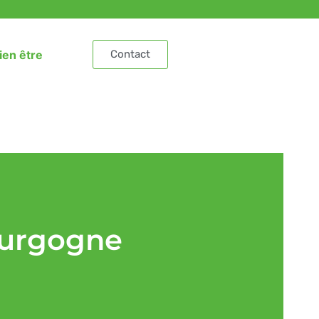
ien être
Contact
ourgogne