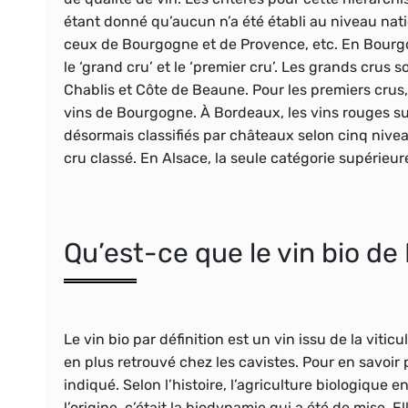
étant donné qu’aucun n’a été établi au niveau natio
ceux de Bourgogne et de Provence, etc.
En Bourg
le
‘grand cru’
et le ‘
premier cru’
. Les grands crus s
Chablis et Côte de Beaune. Pour les premiers crus,
vins de Bourgogne. À Bordeaux, les vins rouges sup
désormais classifiés par
châteaux
selon
cinq nive
cru classé. En Alsace, la seule catégorie supérieur
Qu’est-ce que le vin bio d
Le vin bio par définition est un vin issu de la
viticu
en plus retrouvé chez les
cavistes
. Pour en savoir 
indiqué. Selon l’histoire, l’
agriculture biologique
en
l’origine, c’était la
biodynamie
qui a été de mise. El