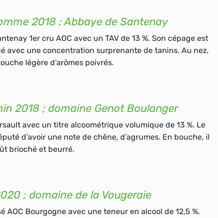
 Comme 2018 ; Abbaye de Santenay
antenay 1er cru AOC avec un
TAV
de 13 %. Son cépage est
acé avec une concentration surprenante de
tanins
. Au nez,
 touche légère
d’arômes poivrés
.
min 2018 ; domaine Genot Boulanger
rsault avec un
titre alcoométrique volumique
de 13 %. Le
 réputé d’avoir une note de
chêne,
d’
agrumes
. En bouche, il
t brioché et beurré.
 2020 ; domaine de la Vougeraie
ssé AOC Bourgogne avec une teneur en alcool de 12,5 %.