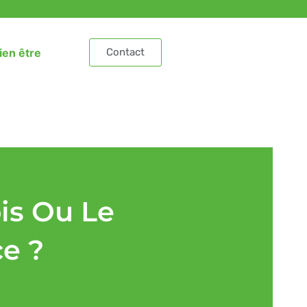
ien être
Contact
is Ou Le
ce ?