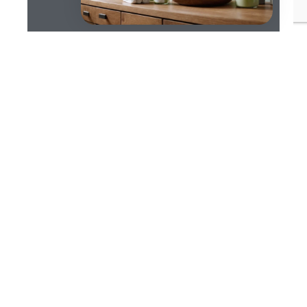
SOMMAIRE
À la recherche d’une peau éclatante et en
bonne santé ? Vous êtes au bon endroit ! Avec
les astuces pour une peau en bonne santé,
adopter une routine écologique et
responsable peut transformer votre épiderme
en une véritable merveille. Pas d’ingrédients
agressifs ni de produits chimiques nocifs ici ;
juste des soins naturels et une hygiène de vie
bien pensée. Allons explorer les précieux