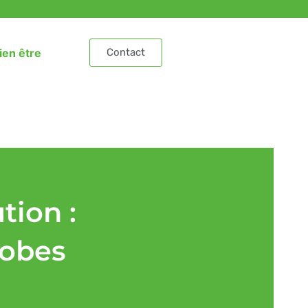
ien être
Contact
tion :
Robes