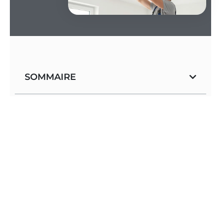
SOMMAIRE
Une maison qui respire
Le moteur fatigué
: une vieille ventilation qui
siffle favorise l’humidité et les moisissures
nuisibles à la santé du bâtiment.
La performance thermique
: choisir un modèle
hygroréglable limite les pertes de chaleur bêtes
ainsi que les factures de chauffage salées.
Le coup de pouce financier
: des aides comme
MaPrimeRénov ou la TVA réduite transforment