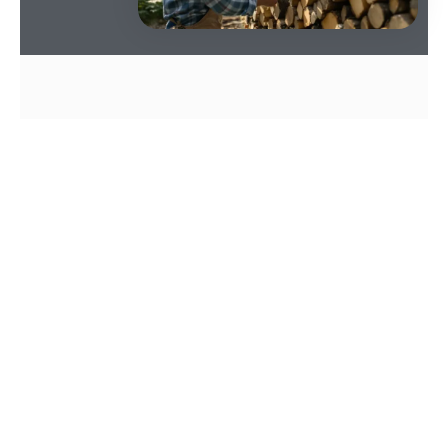
SOMMAIRE
Résumé
La
corde de bois
, issue de normes fluctuantes,
compose avec des unités variables selon les
régions, cependant, la densité et le séchage
s’avèrent tout à fait déterminants pour évaluer
la valeur réelle.
Vous arbitrez entre
certifications et logistique
car, de fait, la provenance, la traçabilité et le
transport conditionnent désormais l’impact
environnemental et la facture, au contraire