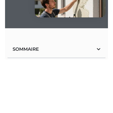
SOMMAIRE
Ravaler sa maison écolo
Les matériaux naturels
: coûtent entre quarante
et quatre-vingts euros par mètre carré pour
assurer une durabilité exemplaire au bâtiment.
La chaux hydraulique
: permet une superbe
respiration des parois tout en évitant les
fissures liées aux caprices du climat.