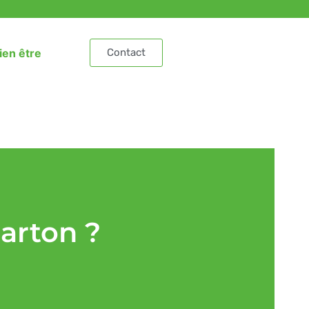
ien être
Contact
arton ?