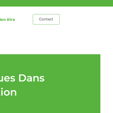
ien être
Contact
ques Dans
tion