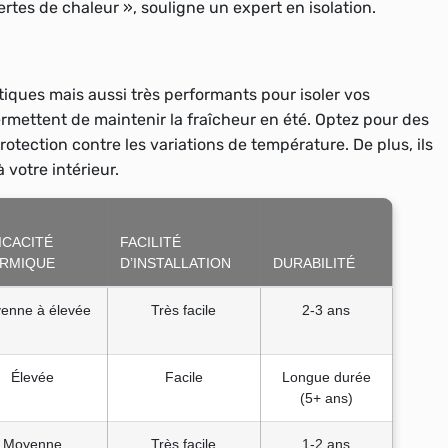
rtes de chaleur », souligne un expert en isolation.
ques mais aussi très performants pour isoler vos
 permettent de maintenir la fraîcheur en été. Optez pour des
otection contre les variations de température. De plus, ils
votre intérieur.
ICACITÉ
FACILITÉ
RMIQUE
D’INSTALLATION
DURABILITÉ
enne à élevée
Très facile
2-3 ans
Élevée
Facile
Longue durée
(5+ ans)
Moyenne
Très facile
1-2 ans