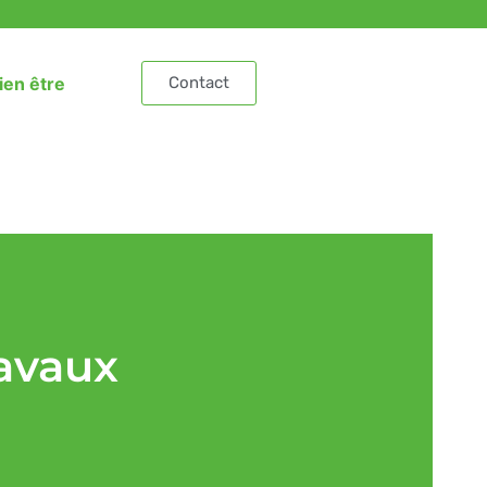
ien être
Contact
avaux