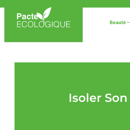
Beauté 
Isoler So