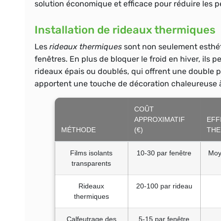
solution économique et efficace pour réduire les pe
Installation de rideaux thermiques
Les
rideaux thermiques
sont non seulement esthéti
fenêtres. En plus de bloquer le froid en hiver, ils
rideaux épais ou doublés, qui offrent une double pr
apportent une touche de décoration chaleureuse à 
COÛT
APPROXIMATIF
EFF
MÉTHODE
(€)
THE
Films isolants
10-30 par fenêtre
Moy
transparents
Rideaux
20-100 par rideau
thermiques
Calfeutrage des
5-15 par fenêtre