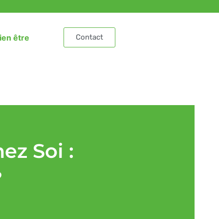
ien être
Contact
ez Soi :
?