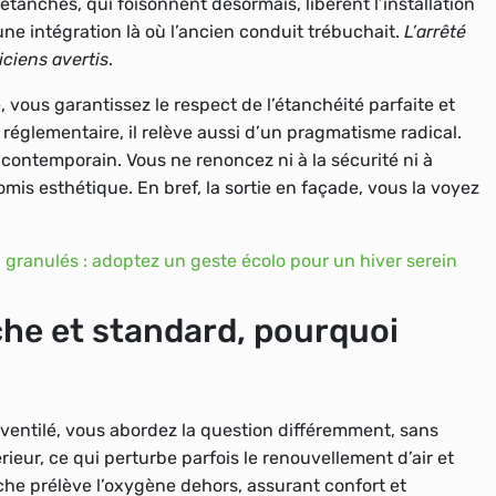
 étanches, qui foisonnent désormais, libèrent l’installation
ne intégration là où l’ancien conduit trébuchait
.
L’arrêté
iciens avertis
.
 vous garantissez le respect de l’étanchéité parfaite et
réglementaire, il relève aussi d’un pragmatisme radical.
at contemporain
. Vous ne renoncez ni à la sécurité ni à
mis esthétique. En bref, la sortie en façade, vous la voyez
à granulés : adoptez un geste écolo pour un hiver serein
che et standard, pourquoi
entilé, vous abordez la question différemment, sans
érieur, ce qui perturbe parfois le renouvellement d’air et
anche prélève l’oxygène dehors, assurant confort et