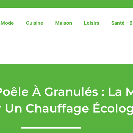
– Mode
Cuisine
Maison
Loisirs
Santé – B
 Poêle À Granulés : La
r Un Chauffage Écolo