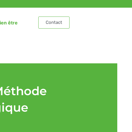
ien être
Contact
 Méthode
gique