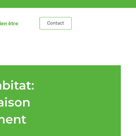
ien être
Contact
bitat:
aison
ment