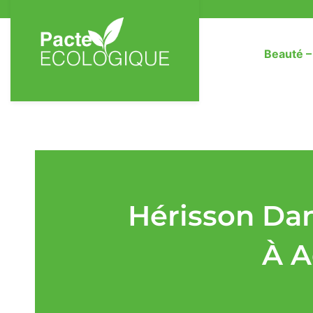
Beauté 
Hérisson Dan
À A