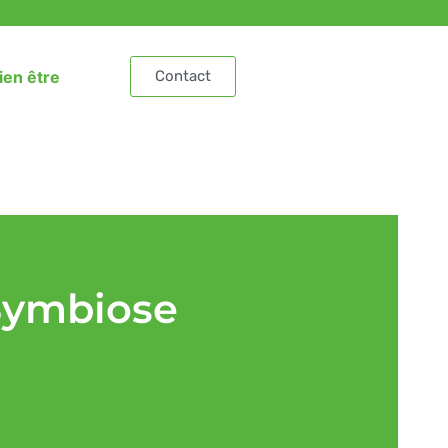
ien être
Contact
 Symbiose