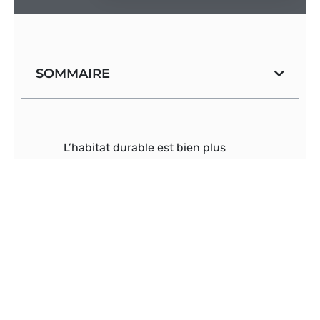
SOMMAIRE
L’habitat durable est bien plus
qu’un simple concept architectural.
Il se concentre sur la création d’un
environnement de vie respectueux
de la nature et de ses ressources
limitées. Ce type de logement
prend en compte les implications
écologiques et sociales, tout en
offrant un cadre de vie sain et
confortable. Dans le contexte