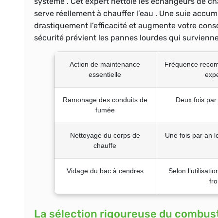
système . Cet expert nettoie les échangeurs de ch
serve réellement à chauffer l’eau . Une suie accu
drastiquement l’efficacité et augmente votre cons
sécurité prévient les pannes lourdes qui surviennen
Action de maintenance
Fréquence recom
essentielle
expe
Ramonage des conduits de
Deux fois pa
fumée
Nettoyage du corps de
Une fois par an lo
chauffe
Vidage du bac à cendres
Selon l’utilisati
fro
La sélection rigoureuse du combust