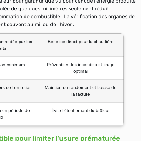
aleur pour garantir que 90 pour cent de l’énergie produite
mulée de quelques millimètres seulement réduit
ommation de combustible . La vérification des organes de
t souvent au milieu de l’hiver .
mandée par les
Bénéfice direct pour la chaudière
rts
r an minimum
Prévention des incendies et tirage
optimal
rs de l’entretien
Maintien du rendement et baisse de
la facture
on en période de
Évite l’étouffement du brûleur
id
ible pour limiter l’usure prématurée