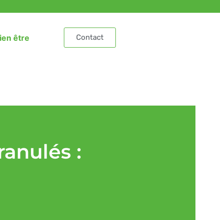
ien être
Contact
anulés :