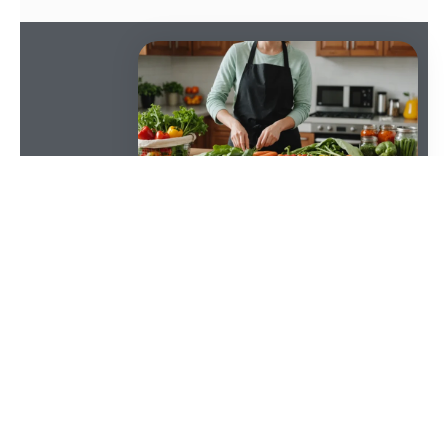
SOMMAIRE
Dans une ère où le
gaspillage alimentaire
et les
déchets
plastiques posent de sérieux problèmes
environnementaux, adopter un
mode de vie
plus