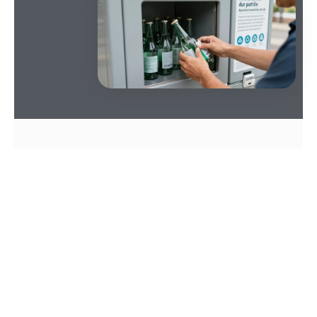
SOMMAIRE
Le sac de bouteilles posé sur le bord de l’évier est
une image familière : on accumule, on hésite, puis
on se demande si le déplacement vaut la peine. La
consigne des bouteilles en verre revient dans les
discussions publiques et locales, avec des
expérimentations qui se multiplient. Cet article