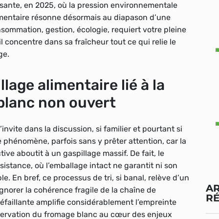
ssante, en 2025, où la pression environnementale
alimentaire résonne désormais au diapason d’une
onsommation, gestion, écologie, requiert votre pleine
 concentre dans sa fraîcheur tout ce qui relie le
age
.
lage alimentaire lié à la
blanc non ouvert
nvite dans la discussion, si familier et pourtant si
e phénomène, parfois sans y prêter attention, car la
tive aboutit à un gaspillage massif. De fait, le
istance, où l’emballage intact ne garantit ni son
le. En bref, ce processus de tri, si banal, relève d’un
AR
gnorer la cohérence fragile de la chaîne de
R
 défaillante amplifie considérablement l’empreinte
onservation du fromage blanc au cœur des enjeux