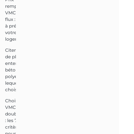
remplacement
VMC simple
flux : le budget
à prévoir pour
votre
logement ?
Citerne eau
de pluie
enterrée : le
béton ou le
polyéthylène,
lequel
choisir ?
Choisir
VMC
double flux
: les 7
critères
pour une