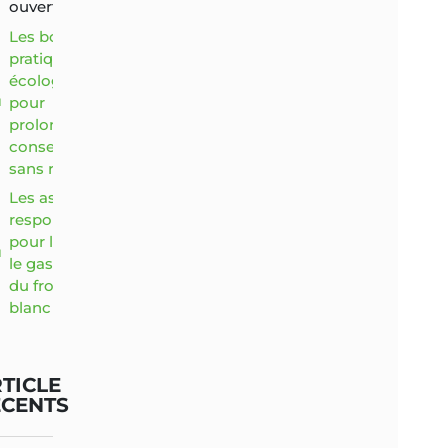
ouvert
Les bonnes
pratiques
écologiques
pour
prolonger la
conservation
sans risque
Les astuces
responsables
pour limiter
le gaspillage
du fromage
blanc
TICLE
ÉCENTS