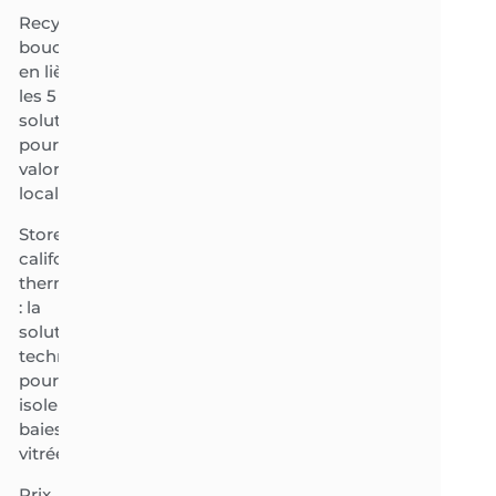
Recyclage
bouchon
en liège :
les 5
solutions
pour une
valorisation
locale
Store
californien
thermique
: la
solution
technique
pour
isoler vos
baies
vitrées
Prix