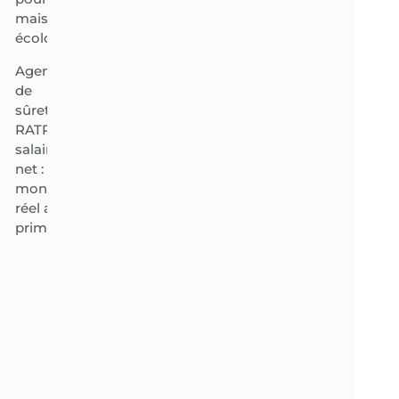
maison
écologique
Agent
de
sûreté
RATP
salaire
net : le
montant
réel avec
primes ?