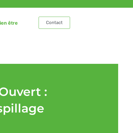
ien être
Contact
Ouvert :
spillage