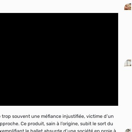
 trop souvent une méfiance injustifiée, victime d’un
oche. Ce produit, sain à l’origine, subit le sort du
emplifiant le ballet absurde d’une société en proie à