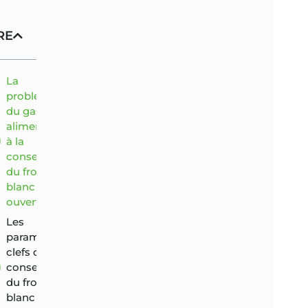
RE
La
problématique
du gaspillage
alimentaire lié
à la
conservation
du fromage
blanc non
ouvert
Les
paramètres
clefs de
conservation
du fromage
blanc non