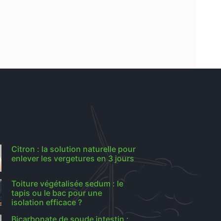
Citron : la solution naturelle pour
enlever les vergetures en 3 jours
Toiture végétalisée sedum : le
tapis ou le bac pour une
isolation efficace ?
Bicarbonate de soude intestin :