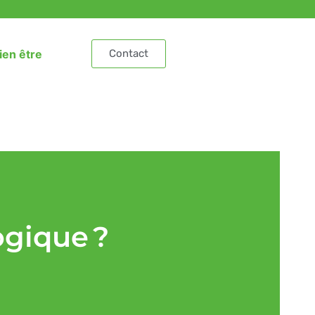
ien être
Contact
gique ?