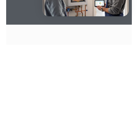
SOMMAIRE
Chauffage zéro souci
Chauffage essentiel
: le chauffage reste vital
pour le confort et la santé lors des matinées
glacées, sans sacrifier le bien-être.
Chaudière condensation
: récupère la chaleur
des fumées, augmente le rendement et réduit
émissions et facture quand la température de