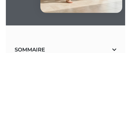
SOMMAIRE
Le confort au sol
L’isolation thermique fine
: cette solution
astucieuse permet de stopper les déperditions
de chaleur sans devoir tout casser.
Les matériaux performants
: le polystyrène
extrudé ou le liège naturel créent une barrière
magique contre la dalle de béton glacée.
Le confort thermique
: une installation soignée