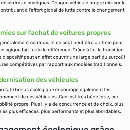
 désordres climatiques. Chaque véhicule propre mis sur la
 contribuant à l’effort global de lutte contre le changement
ies sur l’achat de voitures propres
 généralement coûteux, et ce coût peut être un frein pour
ogique fait toute la différence. Grâce à lui, la transition
dispositif peut en effet couvrir une large part du surcoût
tures compétitives par rapport aux modèles traditionnels.
modernisation des véhicules
pres, le bonus écologique encourage également les
ppement de ces véhicules. Ceci est très bénéfique, car
bilité propre. Plus il y a de concurrence et de choix, plus
les plus efficaces, plus performants et plus abordables.
gagement écologique grâce