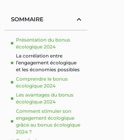
SOMMAIRE
Présentation du bonus
écologique 2024
La corrélation entre
l’engagement écologique
et les économies possibles
Comprendre le bonus
écologique 2024
Les avantages du bonus
écologique 2024
Comment stimuler son
engagement écologique
grâce au bonus écologique
2024 ?