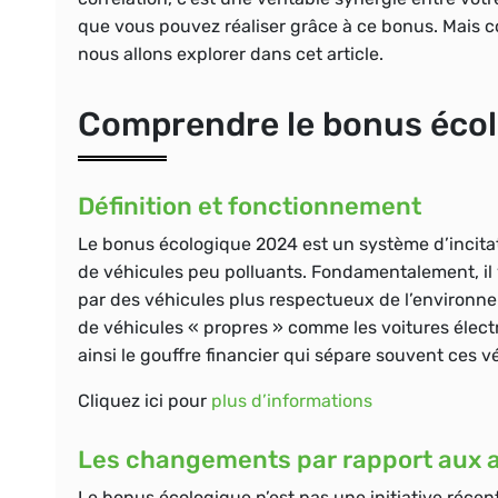
que vous pouvez réaliser grâce à ce bonus. Mais 
nous allons explorer dans cet article.
Comprendre le bonus éco
Définition et fonctionnement
Le bonus écologique 2024 est un système d’incitati
de véhicules peu polluants. Fondamentalement, il
par des véhicules plus respectueux de l’environnem
de véhicules « propres » comme les voitures élect
ainsi le gouffre financier qui sépare souvent ces 
Cliquez ici pour
plus d’informations
Les changements par rapport aux 
Le bonus écologique n’est pas une initiative récen