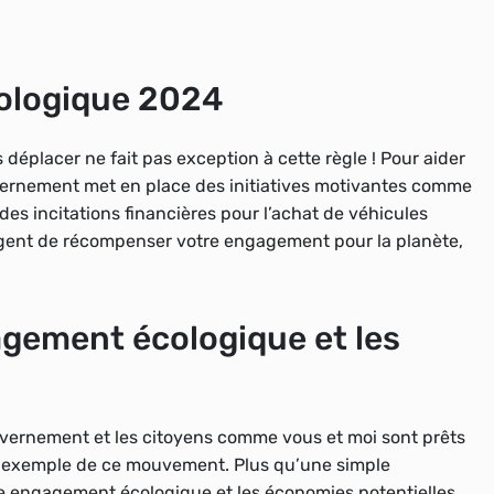
ologique 2024
déplacer ne fait pas exception à cette règle ! Pour aider
vernement met en place des initiatives motivantes comme
des incitations financières pour l’achat de véhicules
igent de récompenser votre engagement pour la planète,
agement écologique et les
Gouvernement et les citoyens comme vous et moi sont prêts
it exemple de ce mouvement. Plus qu’une simple
tre engagement écologique et les économies potentielles