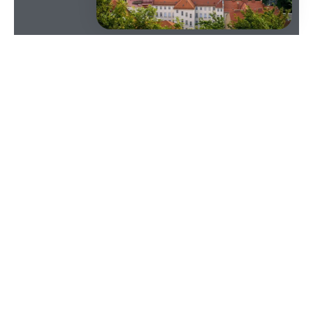
SOMMAIRE
Il suffit de lever les yeux pour comprendre. Un
rideau de béton, la chaleur qui ondule sur
l’asphalte, l’ombre qui ne revient plus. On cherche
la fraîcheur entre stop et passage piéton, on
s’étonne de se languir d’arbres, d’air, d’un bout de
nature – ce bout que tout le monde croyait perdu
sous les gravats et les parkings toujours plus
grands. Qui, dans ce ballet de klaxons, n’a jamais
fermé les yeux un instant pour écouter le
piaillement d’un moineau ? La nature gronde, oui. Il