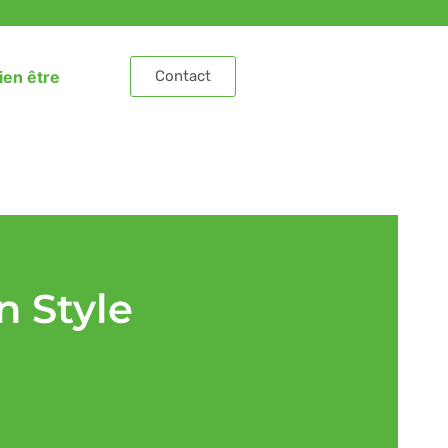
ien être
Contact
n Style